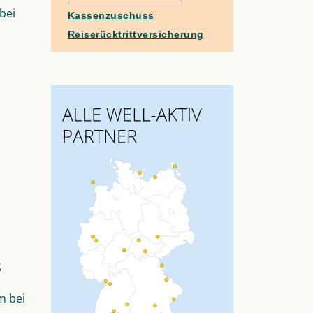
bei
Kassenzuschuss
Reiserücktrittversicherung
g
m bei