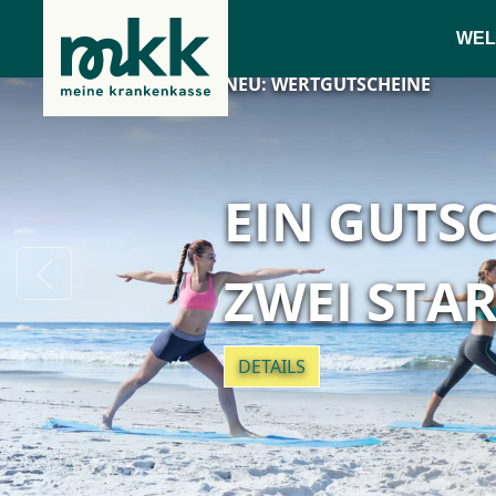
WEL
NEU: WERTGUTSCHEINE
EIN GUTS
Previous
ZWEI STA
DETAILS