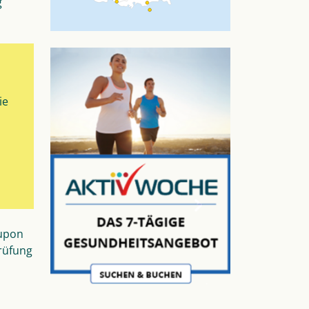
g
ie
oupon
Prüfung