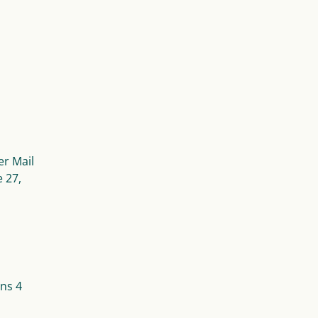
er Mail
 27,
ns 4