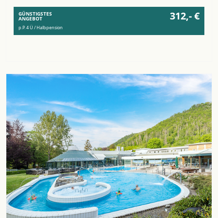
312,- €
GÜNSTIGSTES
ANGEBOT
p.P. 4 Ü / Halbpension