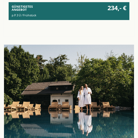
234,- €
GÜNSTIGSTES
ANGEBOT
p.P. 3 Ü / Frühstück