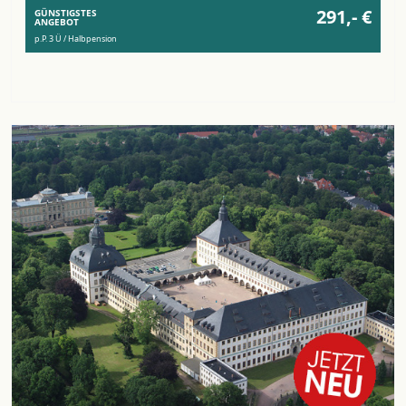
291,- €
GÜNSTIGSTES
ANGEBOT
p.P. 3 Ü / Halbpension