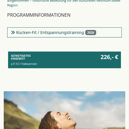
aufgenommen – historische Bedeutung für den kulturellen Reichtum dieser
Region.
PROGRAMMINFORMATIONEN
Rücken-Fit / Entspannungstraining
2026
226,- €
GÜNSTIGSTES
ANGEBOT
p.P. 3 Ü / Halbpension