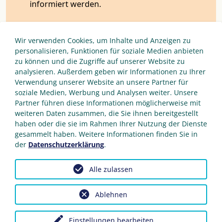
informiert werden.
Datenschutz
Ja, ich erkenne die
Datenschutzerklärung
an.
Wir verwenden Cookies, um Inhalte und Anzeigen zu
personalisieren, Funktionen für soziale Medien anbieten
AGB
zu können und die Zugriffe auf unserer Website zu
Ja, ich erkenne die
allgemeinen Bedingungen
analysieren. Außerdem geben wir Informationen zu Ihrer
an.
Verwendung unserer Website an unsere Partner für
soziale Medien, Werbung und Analysen weiter. Unsere
Partner führen diese Informationen möglicherweise mit
Weiter
weiteren Daten zusammen, die Sie ihnen bereitgestellt
haben oder die sie im Rahmen Ihrer Nutzung der Dienste
gesammelt haben. Weitere Informationen finden Sie in
der
Datenschutzerklärung
.
Alle zulassen
Impressum
AGB
Datenschutz
Sitemap
Ablehnen
© Copyright 2026
hoffmann
Einstellungen bearbeiten
marketing
- All Rights Reserved